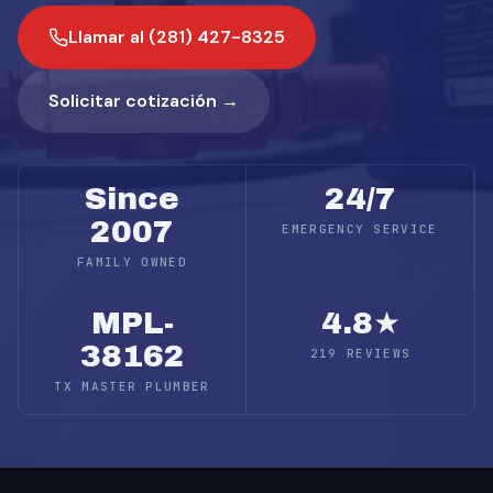
Llamar al (281) 427-8325
Solicitar cotización →
Since
24/7
2007
EMERGENCY SERVICE
FAMILY OWNED
MPL-
4.8★
38162
219 REVIEWS
TX MASTER PLUMBER