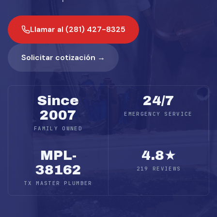
Llamar al (281) 427-8325
Solicitar cotización →
Since
24/7
2007
EMERGENCY SERVICE
FAMILY OWNED
MPL-
4.8★
38162
219 REVIEWS
TX MASTER PLUMBER